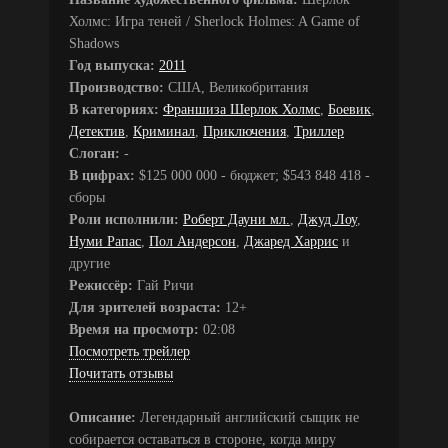
Холмс: Игра теней / Sherlock Holmes: A Game of
Shadows
Год выпуска:
2011
Производство:
США, Великобритания
В категориях:
Франшиза Шерлок Холмс
,
Боевик
,
Детектив
,
Криминал
,
Приключения
,
Триллер
Слоган:
-
В цифрах:
$125 000 000 - бюджет; $543 848 418 -
сборы
Роли исполнили:
Роберт Дауни мл.
,
Джуд Лоу
,
Нуми Рапас
,
Пол Андерсон
,
Джаред Харрис
и
другие
Режиссёр:
Гай Ричи
Для зрителей возраста:
12+
Время на просмотр:
02:08
Посмотреть трейлер
Почитать отзывы
Описание:
Легендарный английский сыщик не
собирается оставаться в стороне, когда миру