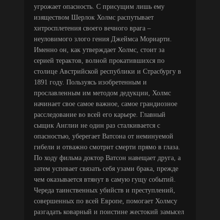
угрожает опасность. С присущим лишь ему
изяществом Шерлок Холмс распутывает
хитросплетения своего вечного врага –
неуловимого злого гения Джеймса Мориарти.
Именно он, как утверждает Холмс, стоит за
серией терактов, волной прокатившихся по
столице Австрийской республики и Страсбургу в
1891 году. Пользуясь изобретенным и
прославленным им методом дедукции, Холмс
начинает свое самое важное, самое грандиозное
расследование во всей его карьере. Главный
сыщик Англии не один раз сталкивается с
опасностью, уберегает Ватсона от неминуемой
гибели и отважно смотрит смерти прямо в глаза.
По ходу фильма доктор Ватсон навещает друга, а
затем успевает связать себя узами брака, прежде
чем оказывается втянут в самую гущу событий.
Череда таинственных убийств и преступлений,
совершенных по всей Европе, помогает Холмсу
разгадать коварный и поистине жестокий замысел