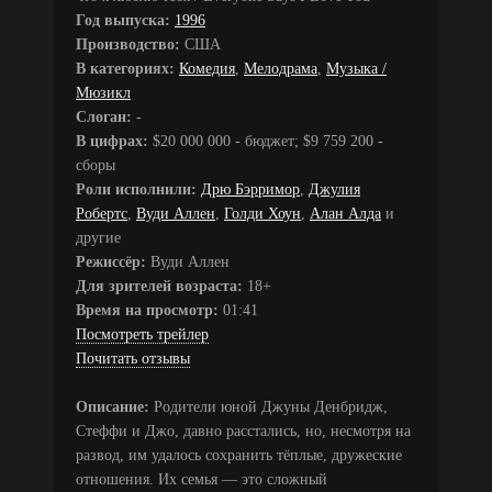
Год выпуска:
1996
Производство:
США
В категориях:
Комедия
,
Мелодрама
,
Музыка /
Мюзикл
Слоган:
-
В цифрах:
$20 000 000 - бюджет; $9 759 200 -
сборы
Роли исполнили:
Дрю Бэрримор
,
Джулия
Робертс
,
Вуди Аллен
,
Голди Хоун
,
Алан Алда
и
другие
Режиссёр:
Вуди Аллен
Для зрителей возраста:
18+
Время на просмотр:
01:41
Посмотреть трейлер
Почитать отзывы
Описание:
Родители юной Джуны Денбридж,
Стеффи и Джо, давно расстались, но, несмотря на
развод, им удалось сохранить тёплые, дружеские
отношения. Их семья — это сложный