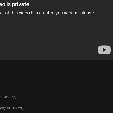
ан Галиндо)
 Рэндолл Эмметт)