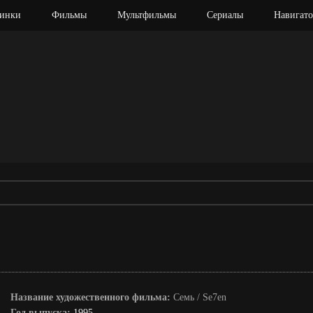
инки
Фильмы
Мультфильмы
Сериалы
Навигато
Название художественного фильма:
Семь / Se7en
Год выпуска:
1995