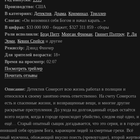
Производство:
США
В категориях:
Детектив
,
Драма
,
Криминал
,
Триллер
Слоган:
«Он возомнил себя Богом и начал карать...»
В цифрах:
$33 000 000 - бюджет; $327 311 859 - сборы
Роли исполнили:
Брэд Питт
,
Морган Фриман
,
Гвинет Пэлтроу
,
Р. Ли
Эрми
,
Кевин Спейси
и другие
Режиссёр:
Дэвид Финчер
Для зрителей возраста:
18+
Время на просмотр:
02:07
Посмотреть трейлер
Почитать отзывы
Описание:
Детектив Сомерсет всю жизнь работал в полиции и
относился к своему занятию очень ответственно. На счету Сомерсета
есть и спасенные жизни, и возвращенные вещи, и многие другие
раскрытые преступления. До ухода на долгожданный отдых остаётся
всего неделя, когда в городе происходит убийство, следом ещё одно, и
ещё… Старый опытный сыщик догадывается, что это серия, и в городе
зомнивший себя орудием Бога, карающим людей за смертные грехи. Всё
чный мужчина, обожающий вкусно поесть (чревоугодие), второй жертво