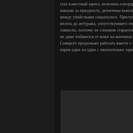
стал известный юрист, величина гонора
наказан за праздность, детективы вышл
между убийствами сократились. Прест
вплоть до антуража, сопутствующего о
ловкости, поэтому не слишком стараетс
он даже избавился от кожи на кончиках 
Сомерсет продолжает работать вместе 
парня один на один с окончательно зар