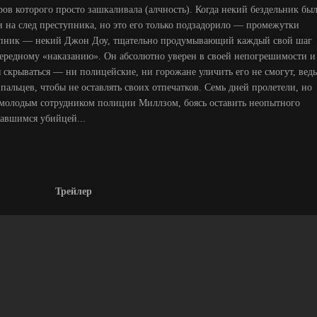
ров которого просто зашкаливала (алчность). Когда некий бездельник бы
и на след преступника, но это его только подзадорило — промежутки
упник — некий Джон Доу, тщательно продумывающий каждый свой шаг
чередному «наказанию». Он абсолютно уверен в своей непогрешимости и
я скрываться — ни полицейские, ни горожане уличить его не смогут, ведь
пальцев, чтобы не оставлять своих отпечатков. Семь дней пролетели, но
с молодым сотрудником полиции Миллзом, боясь оставить неопытного
вавшимся убийцей...
Трейлер