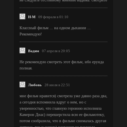
не следуйте отстойному мнению вадима. смотрите
Н-M
09 февраля в 01:10
Классный фильм ... на одном дыхании ...
Рекомендую!
Вадим
07 апреля в 20:05
Не рекомендую смотреть этот фильм, ибо ерунда
полная.
Любовь
28 июля в 22:51
мне фильм нравится) смотрела уже давно раза два,
а сегодня вспомнила вдруг о нем, но с
уверенностью, что главную героиню исполняла
Камерон Диас) перешерстила всю ее фильмотеку,
потом сообразила, что в фильме снималась другая