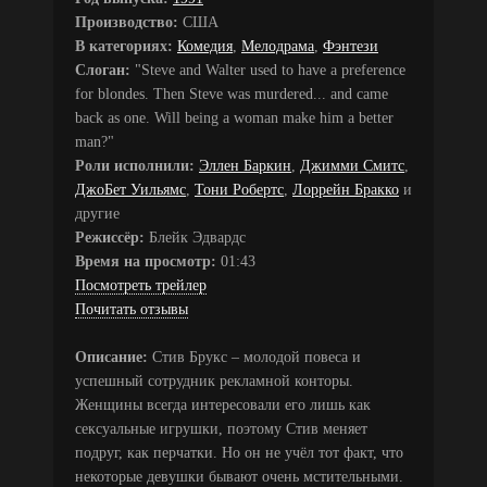
Производство:
США
В категориях:
Комедия
,
Мелодрама
,
Фэнтези
Слоган:
"Steve and Walter used to have a preference
for blondes. Then Steve was murdered... and came
back as one. Will being a woman make him a better
man?"
Роли исполнили:
Эллен Баркин
,
Джимми Смитс
,
ДжоБет Уильямс
,
Тони Робертс
,
Лоррейн Бракко
и
другие
Режиссёр:
Блейк Эдвардс
Время на просмотр:
01:43
Посмотреть трейлер
Почитать отзывы
Описание:
Стив Брукс – молодой повеса и
успешный сотрудник рекламной конторы.
Женщины всегда интересовали его лишь как
сексуальные игрушки, поэтому Стив меняет
подруг, как перчатки. Но он не учёл тот факт, что
некоторые девушки бывают очень мстительными.