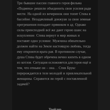
Три бывшие пассии главного героя фильма
«Подмена» решили объединить свои усилия ради
мести. На одной из вечеринок они топят Стива в
бассейне. Незадачливый донжуан за свои земные
прегрешения попадает прямиком в ад. Однако
силы преисподней всё же дают герою шанс на
искупление. Стива вернут в мир живых и
поставят одно условие. Мужчина обязательно
должен найти на Земле настоящую любовь, тогда
ему откроются врата рая. В противном случае,
душа Стива будет обречена вечно кипеть в одном
из котлов. Ситуация осложняется для героя ещё и
тем, что отныне он – она… Стив Брукс
перерождается в теле молодой и привлекательной
женщины. Справится ли герой с поставленной
задачей?
Трейлер