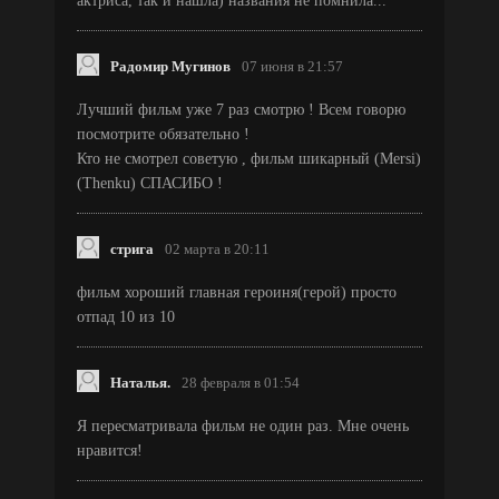
актриса, так и нашла) названия не помнила...
Радомир Мугинов
07 июня в 21:57
Лучший фильм уже 7 раз смотрю ! Всем говорю
посмотрите обязательно !
Кто не смотрел советую , фильм шикарный (Mersi)
(Thenku) СПАСИБО !
стрига
02 марта в 20:11
фильм хороший главная героиня(герой) просто
отпад 10 из 10
Наталья.
28 февраля в 01:54
Я пересматривала фильм не один раз. Мне очень
нравится!