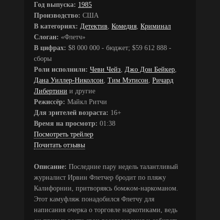
Год выпуска:
1985
Производство:
США
В категориях:
Детектив
,
Комедия
,
Криминал
Слоган:
«Флетч»
В цифрах:
$8 000 000 - бюджет; $59 612 888 -
сборы
Роли исполнили:
Чеви Чейз
,
Джо Дон Бейкер
,
Дана Уиллер-Николсон
,
Тим Мэтисон
,
Ричард
Либертини
и другие
Режиссёр:
Майкл Ритчи
Для зрителей возраста:
16+
Время на просмотр:
01:38
Посмотреть трейлер
Почитать отзывы
Описание:
Последние пару недель талантливый
журналист Ирвин Флетчер бродит по пляжу
Калифорнии, притворяясь бомжом-наркоманом.
Этот камуфляж понадобился Флетчу для
написания очерка о торговле наркотиками, ведь