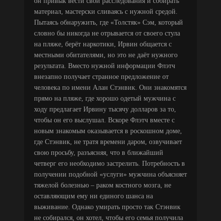
он привык вести свои расследования и собирать
материал, мастерски сливаясь с нужной средой.
Пытаясь обнаружить, где «Толстяк» Сэм, который
словно бы никогда не отрывается от своего стула
на пляже, берёт наркотики, Ирвин общается с
местными обитателями, но это не даёт нужного
результата. Вместо нужной информации Флэтч
внезапно получает странное предложение от
человека по имени Алан Стэнвик. Они знакомятся
прямо на пляже, где хорошо одетый мужчина с
ходу предлагает Ирвину тысячу долларов за то,
чтобы он его выслушал. Вскоре Флэтч вместе с
новым знакомым оказывается в роскошном доме,
где Стэнвик, не тратя времени даром, озвучивает
свою просьбу, разъясняя, что в ближайший
четверг его необходимо застрелить. Потребность в
получении подобной «услуги» мужчина объясняет
тяжелой болезнью – раком костного мозга, не
оставляющим ему ни единого шанса на
выживание. Однако умирать просто так Стэнвик
не собирался, он хотел, чтобы его семья получила