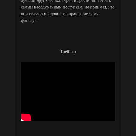
лучший друг Фрэнка. Герой в ярости, он готов к
самым необдуманным поступкам, не понимая, что
они ведут его к довольно драматическому
финалу...
Трейлер