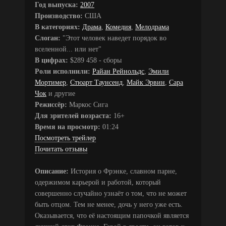
Год выпуска:
2007
Производство:
США
В категориях:
Драма
,
Комедия
,
Мелодрама
Слоган:
"Этот человек наведет порядок во
вселенной... или нет"
В цифрах:
$289 458 - сборы
Роли исполнили:
Райан Рейнольдс
,
Эмили
Мортимер
,
Стюарт Таунсенд
,
Майк Эрвин
,
Сара
Чок
и другие
Режиссёр:
Маркос Сига
Для зрителей возраста:
16+
Время на просмотр:
01:24
Посмотреть трейлер
Почитать отзывы
Описание:
История о Фрэнке, славном парне,
одержимом карьерой и работой, который
совершенно случайно узнаёт о том, что не может
быть отцом. Тем не менее, дочь у него уже есть.
Оказывается, что её настоящим папочкой является