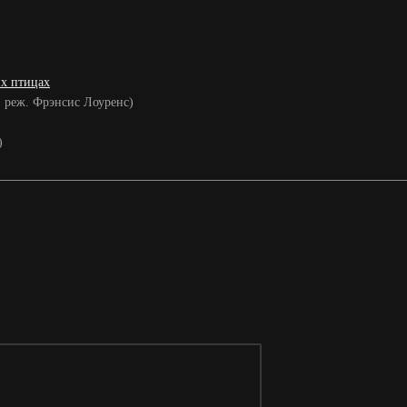
их птицах
3, реж. Фрэнсис Лоуренс)
)