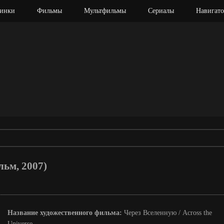
инки
Фильмы
Мультфильмы
Сериалы
Навигато
льм, 2007)
Название художественного фильма:
Через Вселенную / Across the
Universe