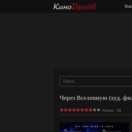
Нов
Через Вселенную (худ. фи
Рейтинг:
7.8