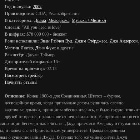
Год выпуска:
2007
Производство:
США, Великобритания
В категориях:
Драма
,
Мелодрама
,
Музыка / Мюзикл
Слоган:
"All you need is love"
В цифрах:
$70 000 000 - бюджет
Роли исполнили:
Эван Рэйчел Вуд
,
Джим Стёрджесс
,
Джо Андерсон
,
Мартин Лютер
,
Дэна Фучс
и другие
Режиссёр:
Джули Тэймор
Для зрителей возраста:
16+
Время на просмотр:
02:13
Посмотреть трейлер
Почитать отзывы
Описание:
Конец 1960-х для Соединенных Штатов – бурное,
неспокойное время, когда привычные догмы рушились словно
карточные домики, принципы обесценивались, и было трудно отличит
друзей от врагов, правильное от неправильного. На протяжении всего
омпозиции бессмертных «Битлз». Джуд приехал в Америку из туманног
ца, и нашел его в Принстонском университете. Правда огорошила
ревал о существовании Джуда. В стенах того же университета Джуд