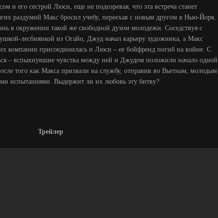
м и его сестрой Люси, еще не подозревая, что эта встреча станет
лгих раздумий Макс бросил учебу, переехав с новым другом в Нью-Йорк.
знь в окружении такой же свободной духом молодежи. Соседствуя с
ушкой-лесбиянкой из Огайо, Джуд начал карьеру художника, а Макс
к их компании присоединилась и Люси – ее бойфренд погиб на войне. С
ься – вспыхнувшие чувства между ней и Джудом положили начало одной
осле того как Макса призвали на службу, отправив во Вьетнам, молодым
ыми испытаниями. Выдержит ли их любовь эту битву?
Трейлер