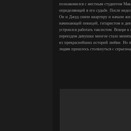
познакомился с местным студентом Максо
определяющей в его судьбе. После недо
Он и Джуд сняли квартиру и начали жи
начинающей певицей, гитаристом и дев
устроился работать таксистом. Вскоре 
переездом девушки многое стало менят
из прекраснейших историй любви. Но п
людям пришлось столкнуться с серьезн