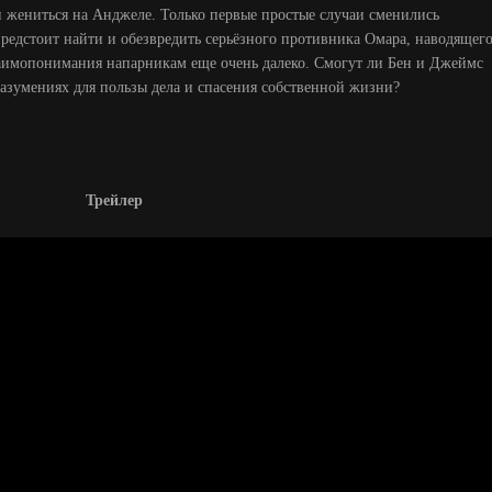
и жениться на Анджеле. Только первые простые случаи сменились
редстоит найти и обезвредить серьёзного противника Омара, наводящег
взаимопонимания напарникам еще очень далеко. Смогут ли Бен и Джеймс
азумениях для пользы дела и спасения собственной жизни?
Трейлер