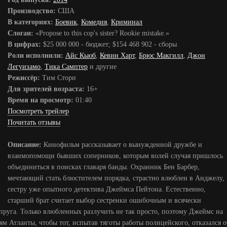
Производство:
США
В категориях:
Боевик
,
Комедия
,
Криминал
Слоган:
«Propose to this cop's sister? Rookie mistake.»
В цифрах:
$25 000 000 - бюджет; $154 468 902 - сборы
Роли исполнили:
Айс Кьюб
,
Кевин Харт
,
Брюс Макгилл
,
Джон
Легуизамо
,
Тика Самптер
и другие
Режиссёр:
Тим Стори
Для зрителей возраста:
16+
Время на просмотр:
01:40
Посмотреть трейлер
Почитать отзывы
Описание:
Кинофильм рассказывает о вынужденной дружбе и
взаимопомощи бывших соперников, которым волей случая пришлось
объединиться в поисках главаря банды. Охранник Бен Барбер,
мечтающий стать блюстителем порядка, страстно влюблен в Анджелу,
сестру уже опытного детектива Джеймса Пейтона. Естественно,
старший брат считает выбор сестренки ошибочным и всячески
упруга. Только влюбленных разлучить не так просто, поэтому Джеймс на
тям Атланты, чтобы тот, испытав тяготы работы полицейского, отказался о