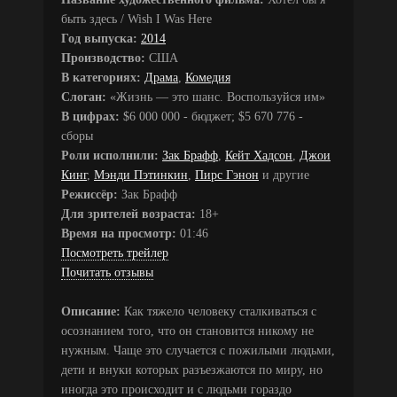
быть здесь / Wish I Was Here
Год выпуска:
2014
Производство:
США
В категориях:
Драма
,
Комедия
Слоган:
«Жизнь — это шанс. Воспользуйся им»
В цифрах:
$6 000 000 - бюджет; $5 670 776 -
сборы
Роли исполнили:
Зак Брафф
,
Кейт Хадсон
,
Джои
Кинг
,
Мэнди Пэтинкин
,
Пирс Гэнон
и другие
Режиссёр:
Зак Брафф
Для зрителей возраста:
18+
Время на просмотр:
01:46
Посмотреть трейлер
Почитать отзывы
Описание:
Как тяжело человеку сталкиваться с
осознанием того, что он становится никому не
нужным. Чаще это случается с пожилыми людьми,
дети и внуки которых разъезжаются по миру, но
иногда это происходит и с людьми гораздо