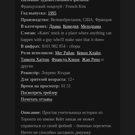
Французский поцелуй / French Kiss
Год выпуска:
1995
Производство:
Великобритания, США, Франция
В категориях:
Драма
,
Комедия
,
Мелодрама
Слоган:
«Kates' stuck in a place where anything can
happen with a guy who'll make sure that it does»
В цифрах:
$101 982 854 - сборы
Роли исполнили:
Мег Райан
,
Кевин Клайн
,
Тимоти Хаттон
,
Франсуа Клюзе
,
Жан Рено
и
другие
Режиссёр:
Лоуренс Кэздан
Для зрителей возраста:
12+
Время на просмотр:
01:51
Посмотреть трейлер
Почитать отзывы
Описание:
Простая учительница истории из
Торонто по имени Кейт никак не может
справиться со своей фобией – боязнью перелетов.
Ничто не способно заставить девушку