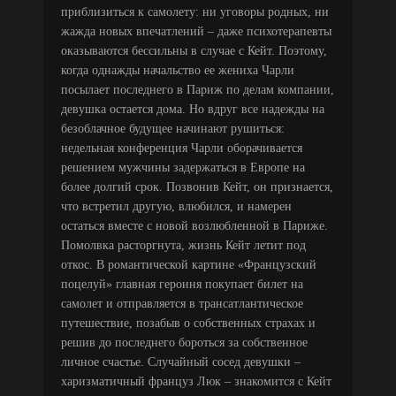
приблизиться к самолету: ни уговоры родных, ни
жажда новых впечатлений – даже психотерапевты
оказываются бессильны в случае с Кейт. Поэтому,
когда однажды начальство ее жениха Чарли
посылает последнего в Париж по делам компании,
девушка остается дома. Но вдруг все надежды на
безоблачное будущее начинают рушиться:
недельная конференция Чарли оборачивается
решением мужчины задержаться в Европе на
более долгий срок. Позвонив Кейт, он признается,
что встретил другую, влюбился, и намерен
остаться вместе с новой возлюбленной в Париже.
Помолвка расторгнута, жизнь Кейт летит под
откос. В романтической картине «Французский
поцелуй» главная героиня покупает билет на
самолет и отправляется в трансатлантическое
путешествие, позабыв о собственных страхах и
решив до последнего бороться за собственное
личное счастье. Случайный сосед девушки –
харизматичный француз Люк – знакомится с Кейт