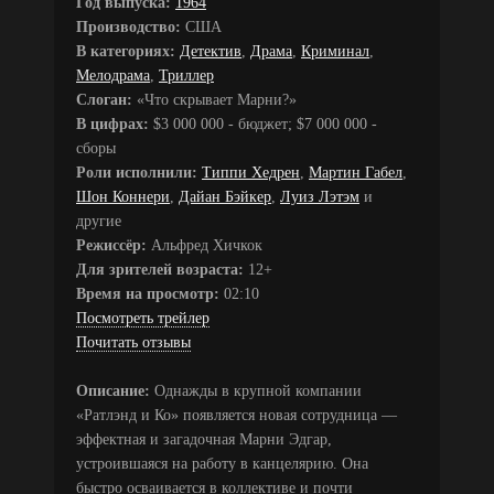
Год выпуска:
1964
Производство:
США
В категориях:
Детектив
,
Драма
,
Криминал
,
Мелодрама
,
Триллер
Слоган:
«Что скрывает Марни?»
В цифрах:
$3 000 000 - бюджет; $7 000 000 -
сборы
Роли исполнили:
Типпи Хедрен
,
Мартин Габел
,
Шон Коннери
,
Дайан Бэйкер
,
Луиз Лэтэм
и
другие
Режиссёр:
Альфред Хичкок
Для зрителей возраста:
12+
Время на просмотр:
02:10
Посмотреть трейлер
Почитать отзывы
Описание:
Однажды в крупной компании
«Ратлэнд и Ко» появляется новая сотрудница —
эффектная и загадочная Марни Эдгар,
устроившаяся на работу в канцелярию. Она
быстро осваивается в коллективе и почти