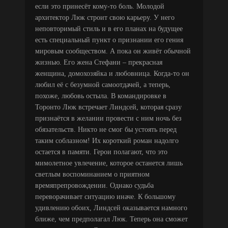
если это принесёт кому-то боль. Молодой
архитектор Люк строит свою карьеру. У него
неповторимый стиль и в его планах на будущее
есть специальный пункт о признании его гения
мировым сообществом. А пока он живёт обычной
жизнью. Его жена Стефани – прекрасная
женщина, домохозяйка и любовница. Когда-то он
любил её с безумной самоотдачей, а теперь,
похоже, любовь остыла. В командировке в
Торонто Люк встречает Линдсей, которая сразу
признаётся в желании провести с ним ночь без
обязательств. Никто не смог бы устоять перед
таким соблазном! Их короткий роман надолго
остается в памяти. Герои полагают, что это
мимолетное увлечение, которое останется лишь
светлым воспоминанием о приятном
времяпрепровождении. Однако судьба
переворачивает ситуацию иначе. К большому
удивлению обоих, Линдсей оказывается намного
ближе, чем предполагал Люк. Теперь она сможет