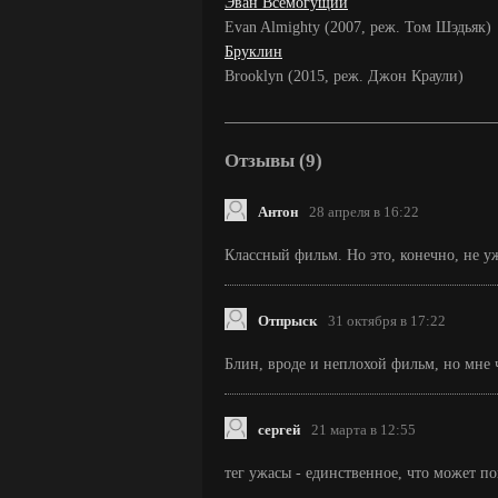
Эван Всемогущий
Evan Almighty (2007, реж. Том Шэдьяк)
Бруклин
Brooklyn (2015, реж. Джон Краули)
Отзывы (9)
Антон
28 апреля в 16:22
Классный фильм. Но это, конечно, не у
Отпрыск
31 октября в 17:22
Блин, вроде и неплохой фильм, но мне ч
сергей
21 марта в 12:55
тег ужасы - единственное, что может п