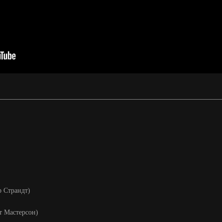
р Страндт)
т Мастерсон)