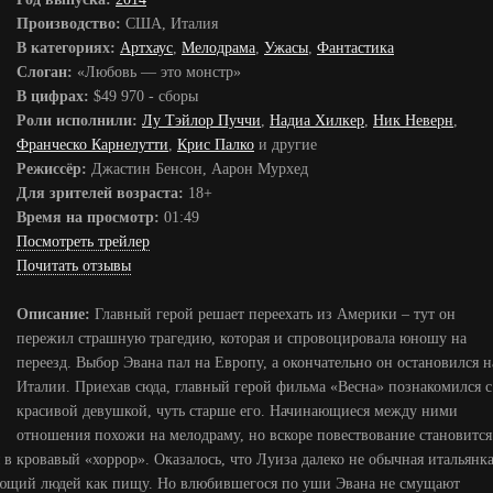
Производство:
США, Италия
В категориях:
Артхаус
,
Мелодрама
,
Ужасы
,
Фантастика
Слоган:
«Любовь — это монстр»
В цифрах:
$49 970 - сборы
Роли исполнили:
Лу Тэйлор Пуччи
,
Надиа Хилкер
,
Ник Неверн
,
Франческо Карнелутти
,
Крис Палко
и другие
Режиссёр:
Джастин Бенсон, Аарон Мурхед
Для зрителей возраста:
18+
Время на просмотр:
01:49
Посмотреть трейлер
Почитать отзывы
Описание:
Главный герой решает переехать из Америки – тут он
пережил страшную трагедию, которая и спровоцировала юношу на
переезд. Выбор Эвана пал на Европу, а окончательно он остановился н
Италии. Приехав сюда, главный герой фильма «Весна» познакомился с
красивой девушкой, чуть старше его. Начинающиеся между ними
отношения похожи на мелодраму, но вскоре повествование становится
в кровавый «хоррор». Оказалось, что Луиза далеко не обычная итальянка
ующий людей как пищу. Но влюбившегося по уши Эвана не смущают