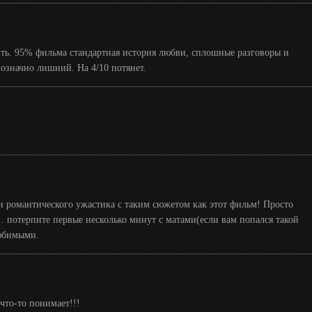
ть. 95% фильма стандартная история любви, сплошные разговоры и
нозначно лишний. На 4/10 потянет.
 и романтического ужастика с таким сюжетом как этот фильм! Просто
. потерпите первые несколько минут с матами(если вам попался такой
любимыми.
 что-то понимает!!!