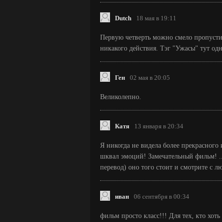
Dutch
18 мая в 19:11
Первую четверть можно смело пропусти
никакого действия. Тэг "Ужасы" тут од
Ген
02 мая в 20:05
Великолепно.
Катя
13 января в 20:34
Я никогда не видела более прекрасного
шквал эмоций! Замечательный фильм! ..
перевод) оно того стоит и смотрите с 
иван
06 сентября в 00:34
фильм просто класс!!! Для тех, кто хоть