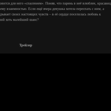
овится для него «спасением». Поняв, что парень в неё влюблен, красавиц
я ему взаимностью. Если ещё вчера девушка хотела переспать с ним, а
скрывает своих настоящих чувств – в её сердце поселилась любовь к
ений хоть малейший шанс?
Трейлер