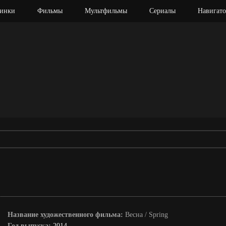
инки
Фильмы
Мультфильмы
Сериалы
Навигато
Название художественного фильма:
Весна / Spring
Год выпуска:
2014