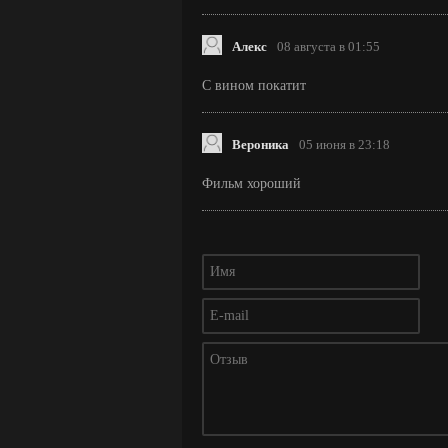
Алекс
08 августа в 01:55
С вином покатит
Вероника
05 июня в 23:18
Фильм хороший