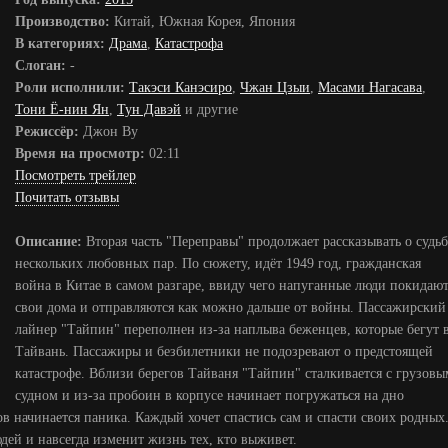
Производство:
Китай, Южная Корея, Япония
В категориях:
Драма
,
Катастрофа
Слоган:
-
Роли исполнили:
Такэси Канэсиро
,
Чжан Цзыи
,
Масами Нагасава
,
Тони Ё-нин Ян
,
Тун Давэй
и другие
Режиссёр:
Джон Ву
Время на просмотр:
02:11
Посмотреть трейлер
Почитать отзывы
Описание:
Вторая часть "Переправы" продолжает рассказывать о судьб
нескольких любовных пар. По сюжету, идёт 1949 год, гражданская
война в Китае в самом разгаре, ввиду чего напуганные люди покидаю
свои дома и отправляются как можно дальше от войны. Пассажирский
лайнер "Тайпин" переполнен из-за наплыва беженцев, которые бегут 
Тайвань. Пассажиры и безбилетники не подозревают о предстоящей
катастрофе. Вблизи берегов Тайваня "Тайпин" сталкивается с грузовы
судном и из-за пробоин в корпусе начинает погружаться на дно
в начинается паника. Каждый хочет спастись сам и спасти своих родных
дей и навсегда изменит жизнь тех, кто выживет.