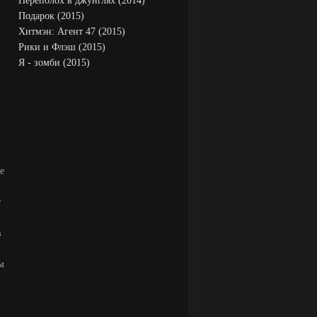
Переполох в джунглях (2014)
Подарок (2015)
Хитмэн: Агент 47 (2015)
Рики и Флэш (2015)
Я - зомби (2015)
е
т
в
м
.