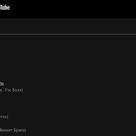
ём
еж. Уэс Болл)
етти)
 Кеннет Брана)