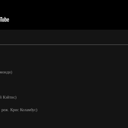
змонди)
эй Кэйтис)
0, реж. Крис Коламбус)