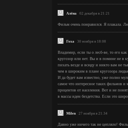
Алёна
02 декабря в 21:21
Фильм очень понравился. Я плакала. Лю
Гоха
30 ноября в 18:08
Владимир, если ты о лесб-ве, то его ка
кругозор или нет. Вы и в помине не в к
пихать везде и всюду и никто вам не ты
чем в широким в плане кругозора людь
И да будет вам известно, уже полно му
самое что интересное таких фильмов и м
процентов от населения. Вот и не пон
в массы идеи бездетства. Если это широ
Milen
27 ноября в 21:34
Давно уже ничего так не цепляло! Фил