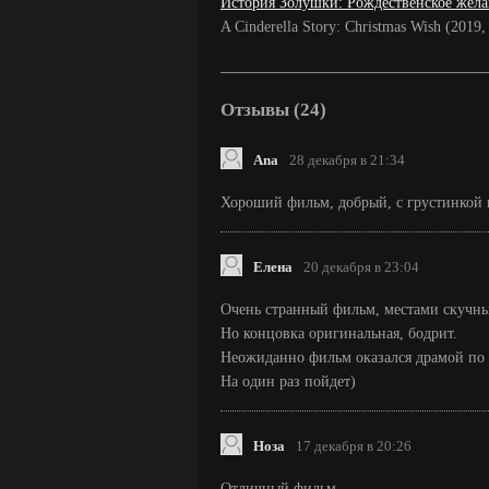
История Золушки: Рождественское жел
A Cinderella Story: Christmas Wish (20
Отзывы (24)
Ana
28 декабря в 21:34
Хороший фильм, добрый, с грустинкой 
Елена
20 декабря в 23:04
Очень странный фильм, местами скучн
Но концовка оригинальная, бодрит.
Неожиданно фильм оказался драмой по 
На один раз пойдет)
Ноза
17 декабря в 20:26
Отличный фильм.