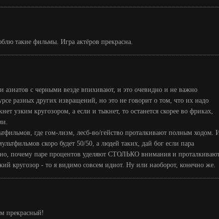
блю такие фильмы. Игра актёров прекрасна.
к и азиатов с черными везде впихивают, и это очевидно и не важно
урсе разных других извращений, но это не говорит о том, что их надо
кнет узким кругозором, а если и тыкнет, то останется скорее во фриках,
ми.
льтфильмов, где гом-лизм, лесб-во/гейство проталкивают полным ходом. 
ультфильмов скоро будет 50/50, а людей таких, дай бог если пара
ятно, почему паре процентов уделяют СТОЛЬКО внимания и проталкиваю
кий кругозор - то я видимо совсем идиот. Ну или наоборот, конечно же.
ьм прекрасный!