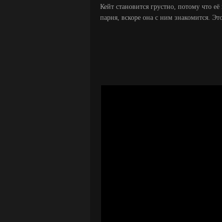
Кейт становится грустно, потому что её
парня, вскоре она с ним знакомится. Эт