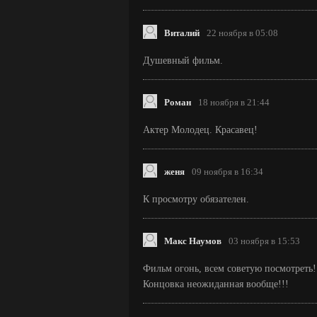
Виталий
22 ноября в 05:08
Душевный фильм.
Роман
18 ноября в 21:44
Актер Молодец. Красавец!
женя
09 ноября в 16:34
К просмотру обязателен.
Макс Наумов
03 ноября в 15:53
Фильм огонь, всем советую посмотреть!
Концовка неожиданная вообще!!!