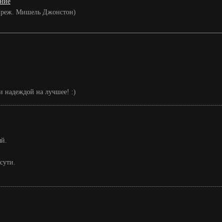
ание
19, реж. Мишель Джонстон)
и надеждой на лучшее! :)
ый.
сути.