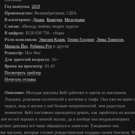
Год выпуска:
2019
Производство:
Великобритания, США
В категориях:
Драма
,
Комедия
,
Мелодрама
Слоган:
«Иногда любовь творит чудеса»
В цифрах:
$120 650 750 - сборы
Роли исполнили:
Эмилия Кларк
,
Генри Голдинг
,
Эмма Томпсон
,
Мишель Йео
,
Ребекка Рут
и другие
Режиссёр:
Пол Фиг
Для зрителей возраста:
16+
Время на просмотр:
01:43
Посмотреть трейлер
Почитать отзывы
Описание:
Молодая девушка Кейт работает в одном из магазинов
Лондона, развлекая посетителей в костюме в эльфа. Она уже не верит 
чудеса, ведь в жизни у неё больше неприятностей, чем радостных
моментов. Кейт постоянно приходится думать, как заработать на жизнь
 у неё не всё хорошо в личной жизни, да и вообще она неудовлетворена
следствие девушка всё чаще обращаться к алкоголю. Ежедневно она
ми магазин, которые готовят рождественские подарки своим близким. И