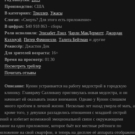
Производство:
США
В категориях:
Триллер
,
Ужасы
Слоган:
«Смерть? Для этого есть приложение»
В цифрах:
$40 918 863 - сборы
Роли исполнили:
Элизабет Лэил
,
Чарли МакДермотт
,
Джордан
Кэллоуэй
,
Питер Фачинелли
,
Талита Бейтман
и другие
Режиссёр:
Джастин Дек
Для зрителей возраста:
16+
Время на просмотр:
01:30
Посмотреть трейлер
Почитать отзывы
Описание:
Куинн устраивается на работу медсестрой в городскую
клинику. Главврачу Салливану приглянулась новая медсестра, и он
начинает ей оказывать знаки внимания. Однако у Куинн слишком
много проблем в личной жизни. Несколько лет назад умерла её мать, а
кроме того, у девушки разладились отношения с младшей сестрой
шений и избегает возможной эмоциональной связи с окружающими
ние на одно приложение, которое бьёт все местные рейтинги по
риложение на свой смартфон, и теперь на дисплее её аппарата отображен