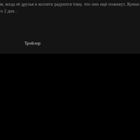
мя, когда её друзья и коллеги радуются тому, что они ещё поживут, Куинн
о 2 дня...
Трейлер