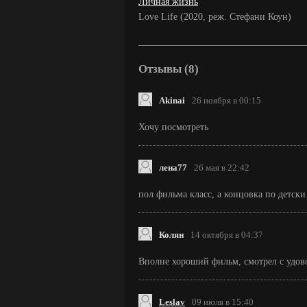
Личная жизнь
Love Life (2020, реж. Стефани Коун)
Отзывы (8)
Akinai
26 ноября в 00:15
Хочу посмотреть
лена77
26 мая в 22:42
пол фильма класс, а концовка по детски
Колян
14 октября в 04:37
Вполне хороший фильм, смотрел с удов
Leslav
09 июля в 15:40