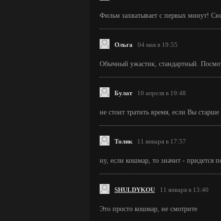
Фильм захватывает с первых минут! Сюж
Ольга
04 мая в 19:55
Обычный ужастик, стандартный. Посмот
Булат
10 апреля в 19:48
не стоит тратить время, если Вы старше 
Толик
11 января в 17:57
ну, если кошмар, то значит - придется п
SHULDYKOU
11 января в 13:40
Это просто кошмар, не смотрите