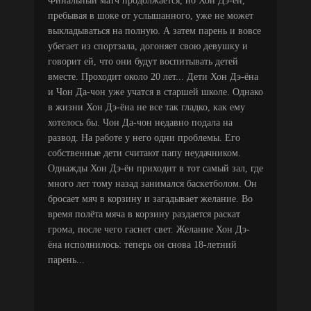
Финальный матч продолжается, но Хон Дэ-ён,
пребывая в шоке от услышанного, уже не может
выкладываться на полную. А затем парень и вовсе
убегает из спортзала, догоняет свою девушку и
говорит ей, что они будут воспитывать детей
вместе. Проходит около 20 лет... Дети Хон Дэ-ёна
и Чон Да-чон уже учатся в старшей школе. Однако
в жизни Хон Дэ-ёна не все так гладко, как ему
хотелось бы. Чон Да-чон недавно подала на
развод. На работе у него одни проблемы. Его
собственные дети считают папу неудачником.
Однажды Хон Дэ-ён приходит в тот самый зал, где
много лет тому назад занимался баскетболом. Он
бросает мяч в корзину и загадывает желание. Во
время полёта мяча в корзину раздается раскат
грома, после чего гаснет свет. Желание Хон Дэ-
ёна исполнилось: теперь он снова 18-летний
парень...