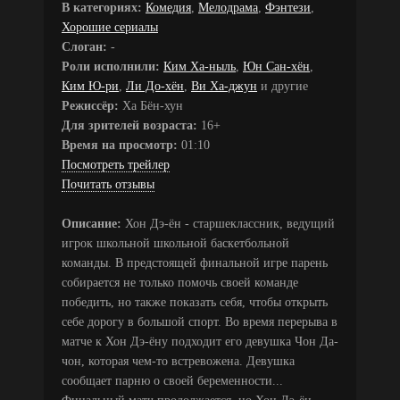
В категориях:
Комедия
,
Мелодрама
,
Фэнтези
,
Хорошие сериалы
Слоган:
-
Роли исполнили:
Ким Ха-ныль
,
Юн Сан-хён
,
Ким Ю-ри
,
Ли До-хён
,
Ви Ха-джун
и другие
Режиссёр:
Ха Бён-хун
Для зрителей возраста:
16+
Время на просмотр:
01:10
Посмотреть трейлер
Почитать отзывы
Описание:
Хон Дэ-ён - старшеклассник, ведущий
игрок школьной школьной баскетбольной
команды. В предстоящей финальной игре парень
собирается не только помочь своей команде
победить, но также показать себя, чтобы открыть
себе дорогу в большой спорт. Во время перерыва в
матче к Хон Дэ-ёну подходит его девушка Чон Да-
чон, которая чем-то встревожена. Девушка
сообщает парню о своей беременности...