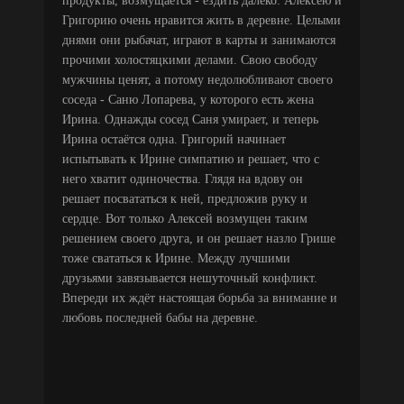
продукты, возмущается - ездить далеко. Алексею и
Григорию очень нравится жить в деревне. Целыми
днями они рыбачат, играют в карты и занимаются
прочими холостяцкими делами. Свою свободу
мужчины ценят, а потому недолюбливают своего
соседа - Саню Лопарева, у которого есть жена
Ирина. Однажды сосед Саня умирает, и теперь
Ирина остаётся одна. Григорий начинает
испытывать к Ирине симпатию и решает, что с
него хватит одиночества. Глядя на вдову он
решает посвататься к ней, предложив руку и
сердце. Вот только Алексей возмущен таким
решением своего друга, и он решает назло Грише
тоже свататься к Ирине. Между лучшими
друзьями завязывается нешуточный конфликт.
Впереди их ждёт настоящая борьба за внимание и
любовь последней бабы на деревне.