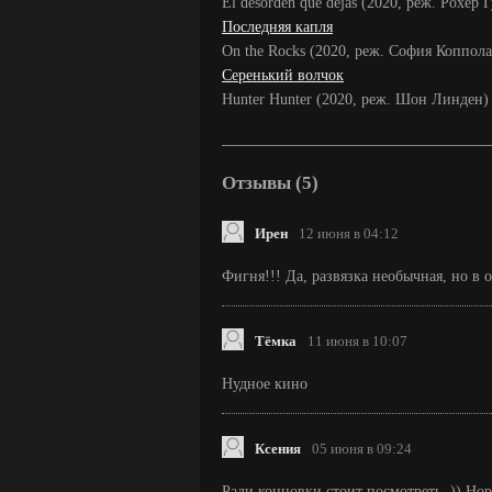
El desorden que dejas (2020, реж. Рохер Г
Последняя капля
On the Rocks (2020, реж. София Коппола
Серенький волчок
Hunter Hunter (2020, реж. Шон Линден)
Отзывы (5)
Ирен
12 июня в 04:12
Фигня!!! Да, развязка необычная, но в 
Тёмка
11 июня в 10:07
Нудное кино
Ксения
05 июня в 09:24
Ради концовки стоит посмотреть. )) Но