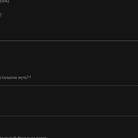
уаль)
)
остальном муть!!!
рмальный фильм на разок.