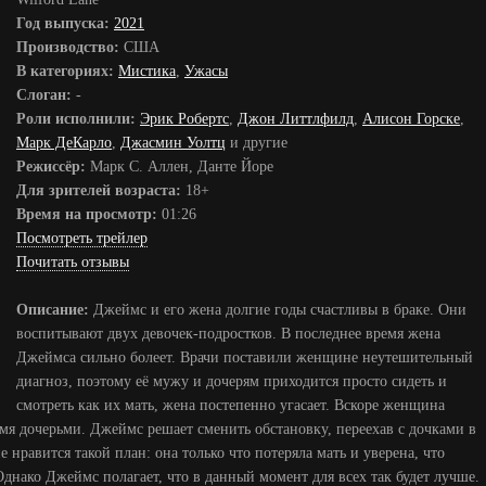
Год выпуска:
2021
Производство:
США
В категориях:
Мистика
,
Ужасы
Слоган:
-
Роли исполнили:
Эрик Робертс
,
Джон Литтлфилд
,
Алисон Горске
,
Марк ДеКарло
,
Джасмин Уолтц
и другие
Режиссёр:
Марк С. Аллен, Данте Йоре
Для зрителей возраста:
18+
Время на просмотр:
01:26
Посмотреть трейлер
Почитать отзывы
Описание:
Джеймс и его жена долгие годы счастливы в браке. Они
воспитывают двух девочек-подростков. В последнее время жена
Джеймса сильно болеет. Врачи поставили женщине неутешительный
диагноз, поэтому её мужу и дочерям приходится просто сидеть и
смотреть как их мать, жена постепенно угасает. Вскоре женщина
умя дочерьми. Джеймс решает сменить обстановку, переехав с дочками в
 нравится такой план: она только что потеряла мать и уверена, что
Однако Джеймс полагает, что в данный момент для всех так будет лучше.