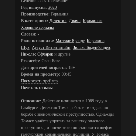
Geheimnis des Totenwaldes
Год выпуска:
2020
Производство:
Германия
В категориях:
Детектив
,
Драма
,
Криминал
,
Хорошие сериалы
Слоган:
-
Роли исполнили:
Маттиас Брандт
,
Каролина
Шух
,
Аугуст Витгенштайн
,
Зильке Боденбендер
,
Николас Офчарек
и другие
Режиссёр:
Свен Бозе
Для зрителей возраста:
18+
Время на просмотр:
00:45
Посмотреть трейлер
Почитать отзывы
Описание:
Действие начинается в 1989 году в
Гамбурге. Детектив Томас работает в отделе по
борьбе с экономической преступностью. Однажды
Томасу удаётся упрятать за решетку опасного
преступника, и после этого он становится шефом
гамбургской криминальной полиции. У Томаса