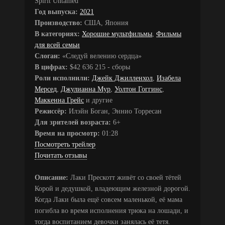
Spirit Untamed
Год выпуска:
2021
Производство:
США, Япония
В категориях:
Хорошие мультфильмы
,
Фильмы
для всей семьи
Слоган:
«Следуй велению сердца»
В цифрах:
$42 636 215 - сборы
Роли исполнили:
Джейк Джилленхол
,
Изабела
Мерсед
,
Джулианна Мур
,
Уолтон Гоггинс
,
Маккенна Грейс
и другие
Режиссёр:
Илэйн Боган, Эннио Торресан
Для зрителей возраста:
6+
Время на просмотр:
01:28
Посмотреть трейлер
Почитать отзывы
Описание:
Лаки Прескотт живёт со своей тётей
Корой и дедушкой, владеющим железной дорогой.
Когда Лаки была ещё совсем маленькой, её мама
погибла во время исполнения трюка на лошади, и
тогда воспитанием девочки занялась её тетя.