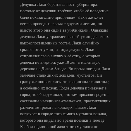
Дедушка Лаки борется за пост губернатора,
поэтому от девушки требуют, чтобы её поведение
было показательно приличным. Лаки же хочет
весело проводить время с другими детьми, но
вместо этого она сидит за учебниками. Однажды
дедушка Лаки устраивает званый ужин для своих
высокопоставленных гостей. Лаки случайно
срывает этот ужин, и тогда дедушка Лаки
отправляет свою внучку к её отцу, с которым
девочка не виделась уже 10 лет, в маленькую
деревню на Диком Западе. Во время поездки Лаки
замечает стадо диких лошадей, мустангов. Ей
сражу же понравились эти грациозные животные,
а особенно их вожак. Когда девочка приезжает в
город, то обнаруживает, что там проходит родео -
состязание наездников-смельчаков, практикующих
различные трюки на лошадях. Также Лаки
встречает в городе того самого мустанга-вожака,
которого она видела во время поездки в поезде.
Ковбои недавно поймали этого мустанга по