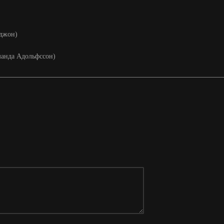
-джон)
Аманда Адольфссон)