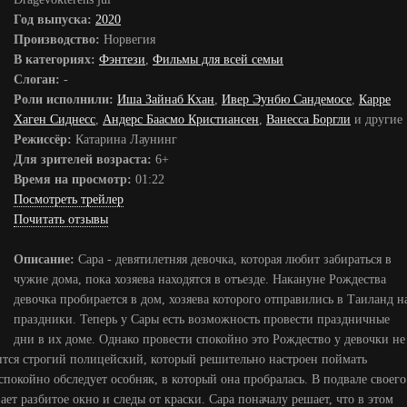
Год выпуска:
2020
Производство:
Норвегия
В категориях:
Фэнтези
,
Фильмы для всей семьи
Слоган:
-
Роли исполнили:
Иша Зайнаб Кхан
,
Ивер Эунбю Сандемосе
,
Карре
Хаген Сиднесс
,
Андерс Баасмо Кристиансен
,
Ванесса Боргли
и другие
Режиссёр:
Катарина Лаунинг
Для зрителей возраста:
6+
Время на просмотр:
01:22
Посмотреть трейлер
Почитать отзывы
Описание:
Сара - девятилетняя девочка, которая любит забираться в
чужие дома, пока хозяева находятся в отъезде. Накануне Рождества
девочка пробирается в дом, хозяева которого отправились в Таиланд н
праздники. Теперь у Сары есть возможность провести праздничные
дни в их доме. Однако провести спокойно это Рождество у девочки не
отится строгий полицейский, который решительно настроен поймать
покойно обследует особняк, в который она пробралась. В подвале своего
т разбитое окно и следы от краски. Сара поначалу решает, что в этом