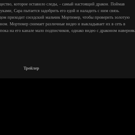
существо, которое оставило следы, - самый настоящий дракон. Поймав
ками, Сара пытается задобрить его едой и наладить с ним связь.
в дом приходит соседский мальчик Мортимер, чтобы проверить золотую
оном. Мортимер снимает различные видео и выкладывает их в сеть в
пока на его канале мало подписчиков, однако видео с драконом наверняк
Трейлер