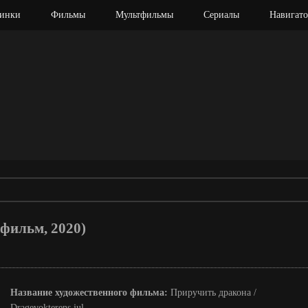
инки
Фильмы
Мультфильмы
Сериалы
Навигато
 фильм, 2020)
Название художественного фильма:
Приручить дракона /
Dragevokterens jul