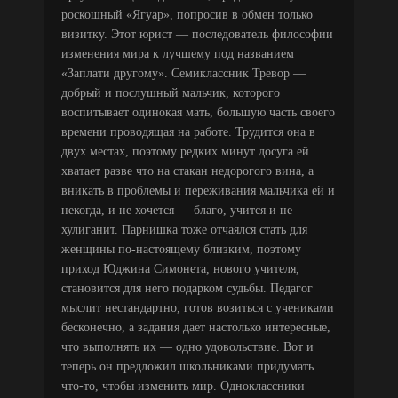
роскошный «Ягуар», попросив в обмен только
визитку. Этот юрист — последователь философии
изменения мира к лучшему под названием
«Заплати другому». Семиклассник Тревор —
добрый и послушный мальчик, которого
воспитывает одинокая мать, большую часть своего
времени проводящая на работе. Трудится она в
двух местах, поэтому редких минут досуга ей
хватает разве что на стакан недорогого вина, а
вникать в проблемы и переживания мальчика ей и
некогда, и не хочется — благо, учится и не
хулиганит. Парнишка тоже отчаялся стать для
женщины по-настоящему близким, поэтому
приход Юджина Симонета, нового учителя,
становится для него подарком судьбы. Педагог
мыслит нестандартно, готов возиться с учениками
бесконечно, а задания дает настолько интересные,
что выполнять их — одно удовольствие. Вот и
теперь он предложил школьниками придумать
что-то, чтобы изменить мир. Одноклассники