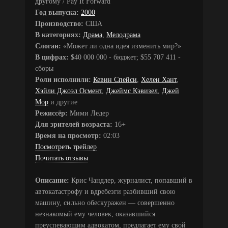
другому / Pay It Forward
Год выпуска:
2000
Производство:
США
В категориях:
Драма
,
Мелодрама
Слоган:
«Может ли одна идея изменить мир?»
В цифрах:
$40 000 000 - бюджет; $55 707 411 -
сборы
Роли исполнили:
Кевин Спейси
,
Хелен Хант
,
Хэйли Джоэл Осмент
,
Джеймс Кэвизел
,
Джей
Мор
и другие
Режиссёр:
Мими Ледер
Для зрителей возраста:
16+
Время на просмотр:
02:03
Посмотреть трейлер
Почитать отзывы
Описание:
Крис Чандлер, журналист, попавший в
автокатастрофу и вдребезги разбивший свою
машину, сильно обескуражен — совершенно
незнакомый ему человек, оказавшийся
преуспевающим адвокатом, предлагает ему свой