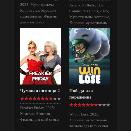
2024; Мультфильмы
Astérix & Obélix : Le
Король Лев, Хорошие
Combat des Chefs, 2025;
мультфильмы, Фильмы
Мультфильмы Астерикс,
для всей семьи
Хорошие мультфильмы,
Фильмы для всей семьи
Чумовая пятница 2
Победа или
поражение
Freakier Friday, 2025;
Комедия, Фэнтези,
Win or Lose, 2025;
Фильмы для всей семьи
Хорошие мультфильмы,
Фильмы для всей семьи