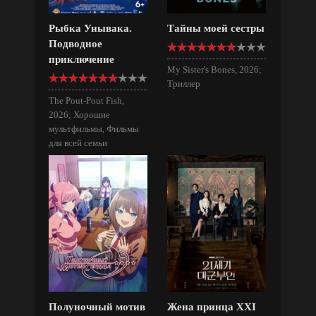
Рыбка Унывака.
Тайны моей сестры
Подводное
приключение
My Sister's Bones, 2026;
Триллер
The Pout-Pout Fish,
2026; Хорошие
мультфильмы, Фильмы
для всей семьи
Полуночный мотив
Жена принца XXI