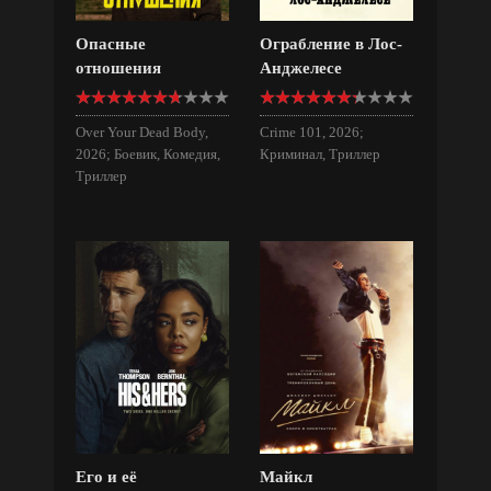
Опасные
Ограбление в Лос-
отношения
Анджелесе
Over Your Dead Body,
Crime 101, 2026;
2026; Боевик, Комедия,
Криминал, Триллер
Триллер
Его и её
Майкл