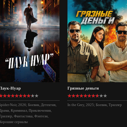
Паук-Нуар
Грязные деньги
Spider-Noir, 2026; Боевик, Детектив,
In the Grey, 2025; Боевик, Триллер
Драма, Криминал, Приключения,
Триллер, Фантастика, Фэнтези,
Хорошие сериалы