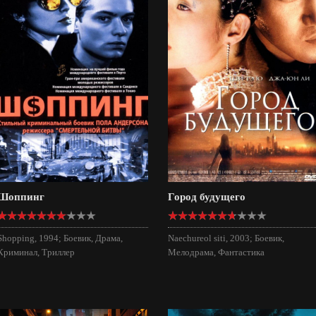
Шоппинг
Город будущего
Shopping, 1994; Боевик, Драма,
Naechureol siti, 2003; Боевик,
Криминал, Триллер
Мелодрама, Фантастика