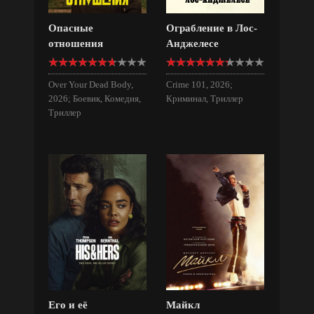
Опасные
Ограбление в Лос-
отношения
Анджелесе
Over Your Dead Body,
Crime 101, 2026;
2026; Боевик, Комедия,
Криминал, Триллер
Триллер
Его и её
Майкл