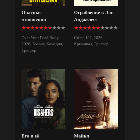
Опасные
Ограбление в Лос-
отношения
Анджелесе
Over Your Dead Body,
Crime 101, 2026;
2026; Боевик, Комедия,
Криминал, Триллер
Триллер
Его и её
Майкл