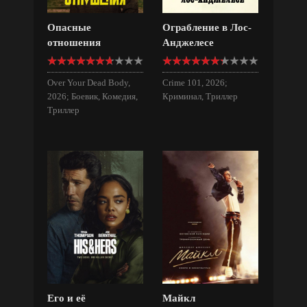
Опасные
Ограбление в Лос-
отношения
Анджелесе
Over Your Dead Body,
Crime 101, 2026;
2026; Боевик, Комедия,
Криминал, Триллер
Триллер
Его и её
Майкл