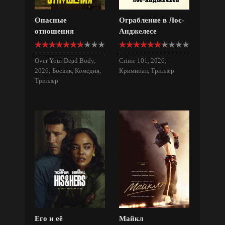
Опасные
Ограбление в Лос-
отношения
Анджелесе
Over Your Dead Body,
Crime 101, 2026;
2026; Боевик, Комедия,
Криминал, Триллер
Триллер
Его и её
Майкл